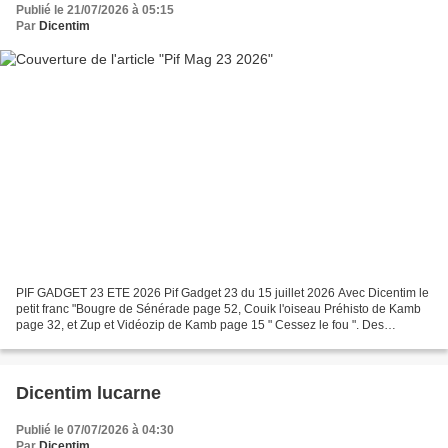
Publié le 21/07/2026 à 05:15
Par
Dicentim
PIF GADGET 23 ETE 2026 Pif Gadget 23 du 15 juillet 2026 Avec Dicentim le
petit franc "Bougre de Sénérade page 52, Couik l'oiseau Préhisto de Kamb
page 32, et Zup et Vidéozip de Kamb page 15 " Cessez le fou ". Des
surprises de Kamb page 73 à 75 ... DicentimBlog...
Dicentim lucarne
Publié le 07/07/2026 à 04:30
Par
Dicentim