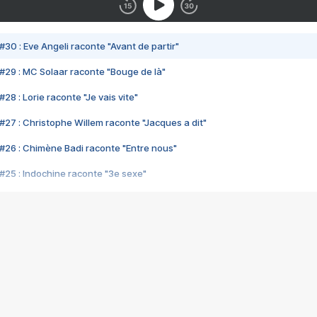
#30 : Eve Angeli raconte "Avant de partir"
#29 : MC Solaar raconte "Bouge de là"
28 : Lorie raconte "Je vais vite"
#27 : Christophe Willem raconte "Jacques a dit"
#26 : Chimène Badi raconte "Entre nous"
#25 : Indochine raconte "3e sexe"
#24 : Zaho raconte "C'est chelou"
#23 : Patrick Bruel raconte "Au café des délices"
#22 : Kyo raconte "Le chemin"
#21 : Nolwenn Leroy raconte "Cassé"
#20 : Patrick Hernandez raconte "Born to be alive"