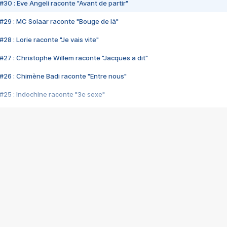
#30 : Eve Angeli raconte "Avant de partir"
#29 : MC Solaar raconte "Bouge de là"
28 : Lorie raconte "Je vais vite"
#27 : Christophe Willem raconte "Jacques a dit"
#26 : Chimène Badi raconte "Entre nous"
#25 : Indochine raconte "3e sexe"
#24 : Zaho raconte "C'est chelou"
#23 : Patrick Bruel raconte "Au café des délices"
#22 : Kyo raconte "Le chemin"
#21 : Nolwenn Leroy raconte "Cassé"
#20 : Patrick Hernandez raconte "Born to be alive"
#19 : Lorie raconte "Près de moi"
#18 : Michael Jones raconte "A nos actes manqués" (avec Jean-Jacque