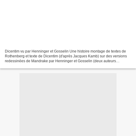
Dicentim vu par Henninger et Gosselin Une histoire montage de textes de
Rothenberg et texte de Dicentim (d'après Jacques Kamb) sur des versions
redessinées de Mandrake par Henninger et Gosselin (deux auteurs
extrêmement intéressant), ça c'est de l'hommage...