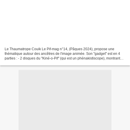
Le Thaumatrope Couik Le Pif-mag n°14, (Pâques 2024), propose une
thématique autour des ancêtres de l'image animée. Son "gadget" est en 4
parties : - 2 disques du "Kiné-o-Pif" (qui est un phénakistiscope), montrant
Pif, Herculorak et Goldo-Pif... - un...