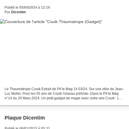
Publié le 05/04/2024 à 12:16
Par
Dicentim
Le Thaumatrope Couik Extrait de Pif le Mag 14 03/24. Sur une idée de Jean-
Luc Muller. Pour les 55 ans de Couik l'oiseau préhisto. Dans le Pif le Mag
n°14 du 29 Mars 2024. Un petit gadget de magie avec notre ami Couik : Le
thaumatrope. A découvrir l'illusion...
Plaque Dicentim
Publié le 06/01/2015 à 05:31