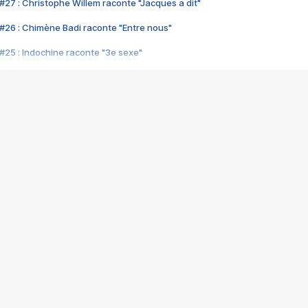
#27 : Christophe Willem raconte "Jacques a dit"
#26 : Chimène Badi raconte "Entre nous"
#25 : Indochine raconte "3e sexe"
#24 : Zaho raconte "C'est chelou"
#23 : Patrick Bruel raconte "Au café des délices"
#22 : Kyo raconte "Le chemin"
#21 : Nolwenn Leroy raconte "Cassé"
#20 : Patrick Hernandez raconte "Born to be alive"
#19 : Lorie raconte "Près de moi"
#18 : Michael Jones raconte "A nos actes manqués" (avec Jean-Jacque
#17 : Khaled raconte "Aïcha"
#16 : Corneille raconte "Parce qu'on vient de loin"
#15 : Indochine raconte "L'aventurier"