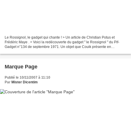
Le Rossignol, le gadget qui chante ! > Un article de Christian Potus et
Frédéric Maye . > Voici la redécouverte du gadget " le Rossignol " du Pif-
Gadget n°134 de septembre 1971. Un objet que Couik présente en
couverture du magazine sur un dessin de Jacques...
Marque Page
Publié le 10/11/2007 à 11:10
Par
Mister Dicentim