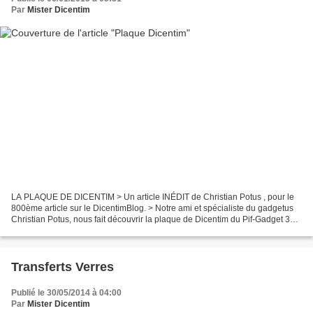
Par
Mister Dicentim
LA PLAQUE DE DICENTIM > Un article INÉDIT de Christian Potus , pour le
800ème article sur le DicentimBlog. > Notre ami et spécialiste du gadgetus
Christian Potus, nous fait découvrir la plaque de Dicentim du Pif-Gadget 362
du 2 février 1976. Le Pif-Gadget...
Transferts Verres
Publié le 30/05/2014 à 04:00
Par
Mister Dicentim