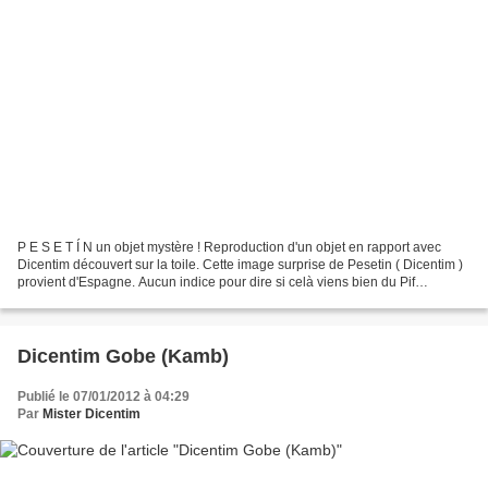
P E S E T Í N un objet mystère ! Reproduction d'un objet en rapport avec
Dicentim découvert sur la toile. Cette image surprise de Pesetin ( Dicentim )
provient d'Espagne. Aucun indice pour dire si celà viens bien du Pif
espagnol, d'un gadget de cette...
Dicentim Gobe (Kamb)
Publié le 07/01/2012 à 04:29
Par
Mister Dicentim