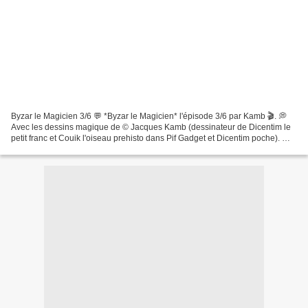
Byzar le Magicien 3/6 💬 *Byzar le Magicien* l'épisode 3/6 par Kamb 🎬. 💭
Avec les dessins magique de © Jacques Kamb (dessinateur de Dicentim le
petit franc et Couik l'oiseau prehisto dans Pif Gadget et Dicentim poche). 🗯️
En hommage au fabuleux dessinateur...