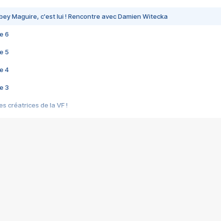
bey Maguire, c'est lui ! Rencontre avec Damien Witecka
e 6
e 5
e 4
e 3
s créatrices de la VF !
e 2
e 1
e Mektoub My Love arrive enfin ! Rencontre avec Shaïn Boumedine et Sal
i : après Toni en famille
elle réalise le bouleversant Dites lui que je l'aime
ais ! Rencontre autour de Vie privée de Rebecca Zlotowski