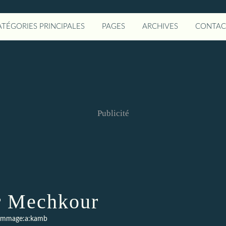
ATÉGORIES PRINCIPALES
PAGES
ARCHIVES
CONTAC
Publicité
r Mechkour
mmage:a:kamb