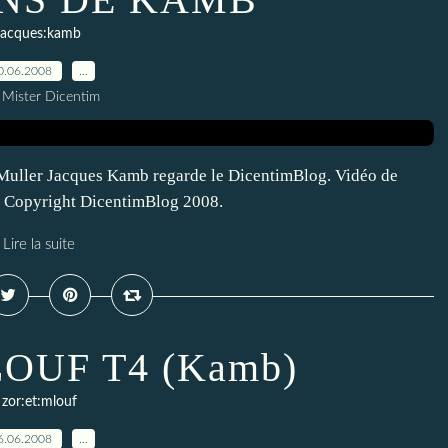
jacques:kamb
0.06.2008
…
 Mister Dicentim
ler Jacques Kamb regarde le DicentimBlog. Vidéo de
r. Copyright DicentimBlog 2008.
Lire la suite
OUF T4 (Kamb)
zor:et:mlouf
6.06.2008
…