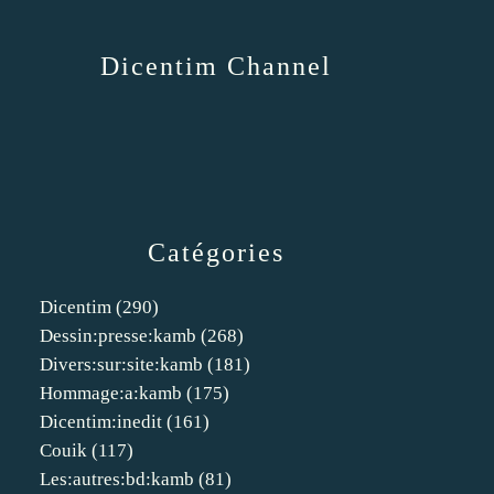
Dicentim Channel
Catégories
Dicentim
(290)
Dessin:presse:kamb
(268)
Divers:sur:site:kamb
(181)
Hommage:a:kamb
(175)
Dicentim:inedit
(161)
Couik
(117)
Les:autres:bd:kamb
(81)