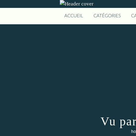
ACCUEIL
CATÉGORIES
C
Vu pa
ho