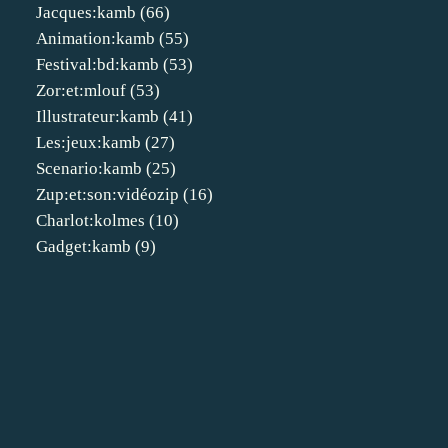
Jacques:kamb
(66)
Animation:kamb
(55)
Festival:bd:kamb
(53)
Zor:et:mlouf
(53)
Illustrateur:kamb
(41)
Les:jeux:kamb
(27)
Scenario:kamb
(25)
Zup:et:son:vidéozip
(16)
Charlot:kolmes
(10)
Gadget:kamb
(9)