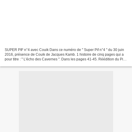
SUPER PIF n°4 avec Couik Dans ce numéro de " Super Pif n°4 " du 30 juin
2016, présence de Couik de Jacques Kamb. 1 histoire de cinq pages qui a
pour titre : " L'écho des Cavernes ". Dans les pages 41-45. Réédition du Pif-
Gadget Mensuel n°48 (2008) et...