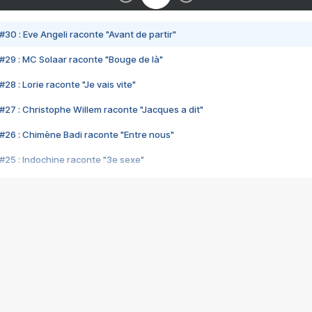
#30 : Eve Angeli raconte "Avant de partir"
#29 : MC Solaar raconte "Bouge de là"
28 : Lorie raconte "Je vais vite"
#27 : Christophe Willem raconte "Jacques a dit"
#26 : Chimène Badi raconte "Entre nous"
#25 : Indochine raconte "3e sexe"
#24 : Zaho raconte "C'est chelou"
#23 : Patrick Bruel raconte "Au café des délices"
#22 : Kyo raconte "Le chemin"
#21 : Nolwenn Leroy raconte "Cassé"
#20 : Patrick Hernandez raconte "Born to be alive"
#19 : Lorie raconte "Près de moi"