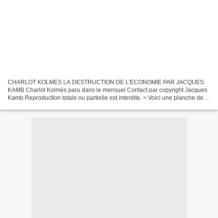
CHARLOT KOLMES LA DESTRUCTION DE L'ECONOMIE PAR JACQUES
KAMB Charlot Kolmès paru dans le mensuel Contact par copyright Jacques
Kamb.Reproduction totale ou partielle est interdite. > Voici une planche de
Jacques Kamb (le dessinateur aux multiples facettes)...