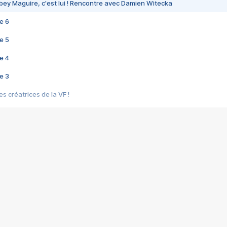
bey Maguire, c'est lui ! Rencontre avec Damien Witecka
e 6
e 5
e 4
e 3
s créatrices de la VF !
e 2
e 1
e Mektoub My Love arrive enfin ! Rencontre avec Shaïn Boumedine et Sal
i : après Toni en famille
elle réalise le bouleversant Dites lui que je l'aime
ais ! Rencontre autour de Vie privée de Rebecca Zlotowski
 de Marguerite, Grave... Rencontre avec Ella Rumpf