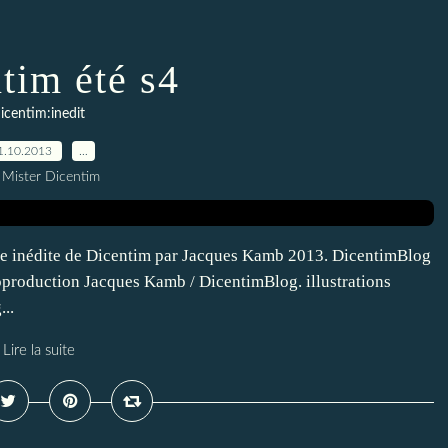
tim été s4
icentim:inedit
1.10.2013
…
 Mister Dicentim
ire inédite de Dicentim par Jacques Kamb 2013. DicentimBlog
oproduction Jacques Kamb / DicentimBlog. illustrations
..
Lire la suite