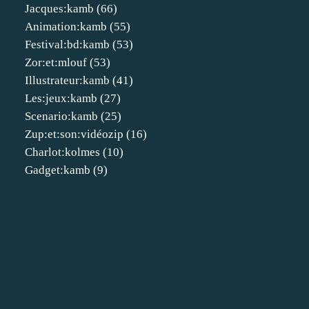
Jacques:kamb
(66)
Animation:kamb
(55)
Festival:bd:kamb
(53)
Zor:et:mlouf
(53)
Illustrateur:kamb
(41)
Les:jeux:kamb
(27)
Scenario:kamb
(25)
Zup:et:son:vidéozip
(16)
Charlot:kolmes
(10)
Gadget:kamb
(9)