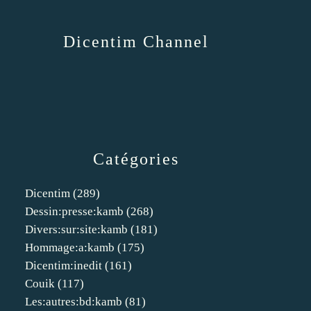
Dicentim Channel
Catégories
Dicentim
(289)
Dessin:presse:kamb
(268)
Divers:sur:site:kamb
(181)
Hommage:a:kamb
(175)
Dicentim:inedit
(161)
Couik
(117)
Les:autres:bd:kamb
(81)