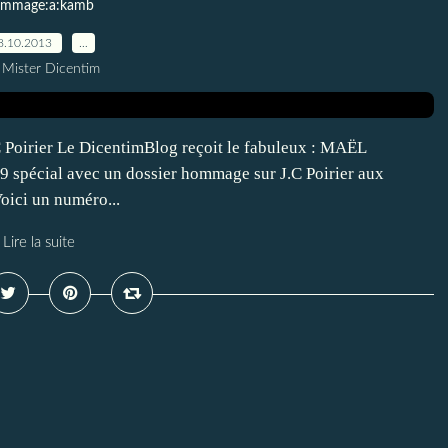
mmage:a:kamb
8.10.2013
…
 Mister Dicentim
oirier Le DicentimBlog reçoit le fabuleux : MAËL
pécial avec un dossier hommage sur J.C Poirier aux
oici un numéro...
Lire la suite