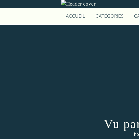
ACCUEIL
CATÉGORIES
C
Vu pa
ho