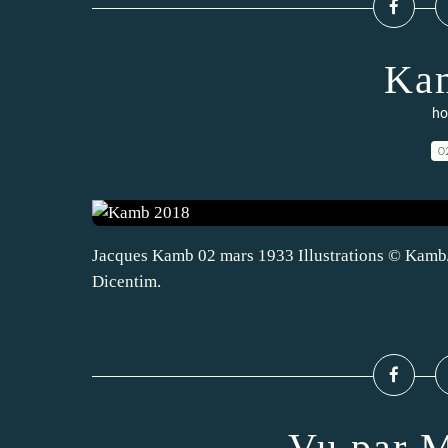
Ka
ho
0
Jacques Kamb 02 mars 1933 Illustrations © Kamb/A
Dicentim.
Vu par M