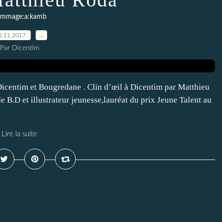
mmage:a:kamb
2.11.2017
…
Par Dicentim
Dicentim et Bougredane . Clin d’œil à Dicentim par Matthieu
 B.D et illustrateur jeunesse,lauréat du prix Jeune Talent au
Lire la suite