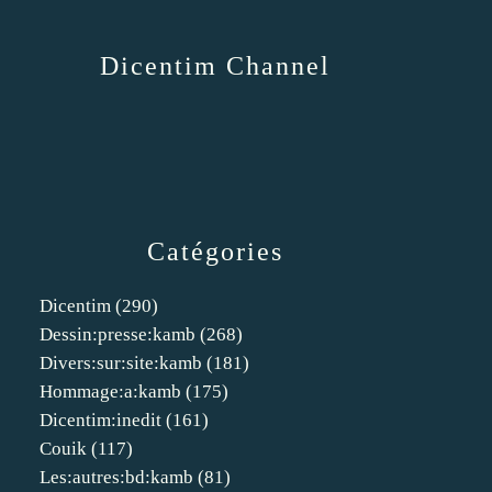
Dicentim Channel
Catégories
Dicentim
(290)
Dessin:presse:kamb
(268)
Divers:sur:site:kamb
(181)
Hommage:a:kamb
(175)
Dicentim:inedit
(161)
Couik
(117)
Les:autres:bd:kamb
(81)