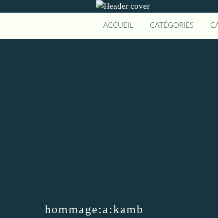
ACCUEIL
CATÉGORIES
C
hommage:a:kamb