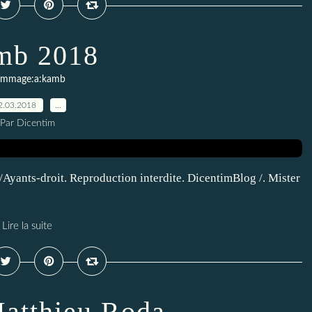
mb 2018
mmage:a:kamb
2.03.2018
…
Par Dicentim
yants-droit. Reproduction interdite. DicentimBlog /. Mister
Lire la suite
atthieu Roda