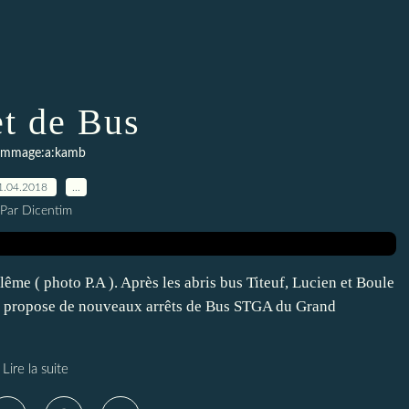
et de Bus
mmage:a:kamb
1.04.2018
…
Par Dicentim
 ( photo P.A ). Après les abris bus Titeuf, Lucien et Boule
e propose de nouveaux arrêts de Bus STGA du Grand
Lire la suite