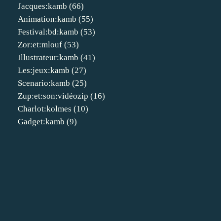
Jacques:kamb
(66)
Animation:kamb
(55)
Festival:bd:kamb
(53)
Zor:et:mlouf
(53)
Illustrateur:kamb
(41)
Les:jeux:kamb
(27)
Scenario:kamb
(25)
Zup:et:son:vidéozip
(16)
Charlot:kolmes
(10)
Gadget:kamb
(9)