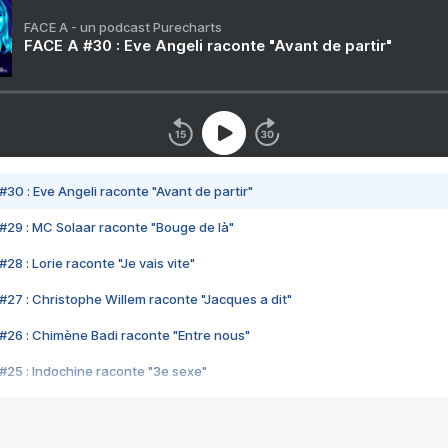
FACE A - un podcast Purecharts
FACE A #30 : Eve Angeli raconte "Avant de partir"
#30 : Eve Angeli raconte "Avant de partir"
#29 : MC Solaar raconte "Bouge de là"
28 : Lorie raconte "Je vais vite"
#27 : Christophe Willem raconte "Jacques a dit"
#26 : Chimène Badi raconte "Entre nous"
#25 : Indochine raconte "3e sexe"
#24 : Zaho raconte "C'est chelou"
#23 : Patrick Bruel raconte "Au café des délices"