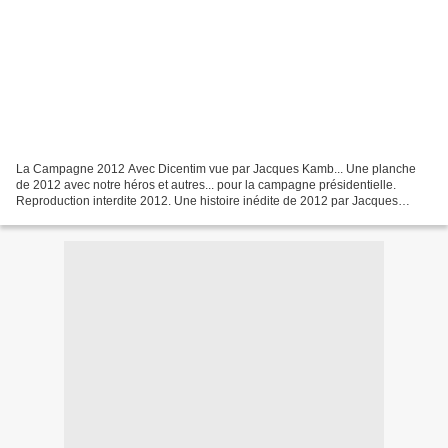
La Campagne 2012 Avec Dicentim vue par Jacques Kamb... Une planche
de 2012 avec notre héros et autres... pour la campagne présidentielle.
Reproduction interdite 2012. Une histoire inédite de 2012 par Jacques
Kamb pour le site du "Front de Gauche". Kamb...