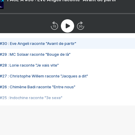
#30 : Eve Angeli raconte "Avant de partir"
#29 : MC Solaar raconte "Bouge de là"
28 : Lorie raconte "Je vais vite"
#27 : Christophe Willem raconte "Jacques a dit"
#26 : Chimène Badi raconte "Entre nous"
#25 : Indochine raconte "3e sexe"
#24 : Zaho raconte "C'est chelou"
#23 : Patrick Bruel raconte "Au café des délices"
#22 : Kyo raconte "Le chemin"